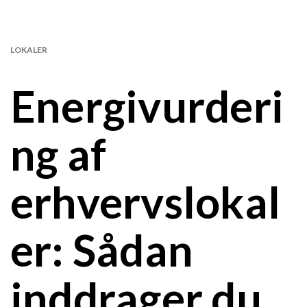
LOKALER
Energivurderi
ng af
erhvervslokal
er: Sådan
inddrager du