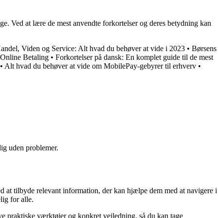
ge. Ved at lære de mest anvendte forkortelser og deres betydning kan
ndel, Viden og Service: Alt hvad du behøver at vide i 2023
•
Børsens
 Online Betaling
•
Forkortelser på dansk: En komplet guide til de mest
•
Alt hvad du behøver at vide om MobilePay-gebyrer til erhverv
•
 dig uden problemer.
d at tilbyde relevant information, der kan hjælpe dem med at navigere i
ig for alle.
ive praktiske værktøjer og konkret vejledning, så du kan tage