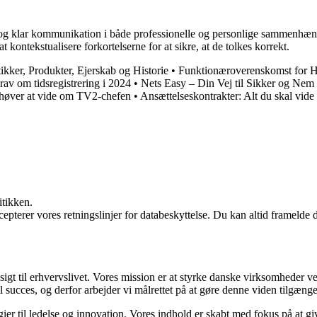
iv og klar kommunikation i både professionelle og personlige sammenhæn
kontekstualisere forkortelserne for at sikre, at de tolkes korrekt.
kker, Produkter, Ejerskab og Historie
•
Funktionæroverenskomst for Ha
av om tidsregistrering i 2024
•
Nets Easy – Din Vej til Sikker og Nem
ehøver at vide om TV2-chefen
•
Ansættelseskontrakter: Alt du skal vide
itikken.
cepterer vores retningslinjer for databeskyttelse. Du kan altid framelde
gt til erhvervslivet. Vores mission er at styrke danske virksomheder ve
 succes, og derfor arbejder vi målrettet på at gøre denne viden tilgængel
gier til ledelse og innovation. Vores indhold er skabt med fokus på at g