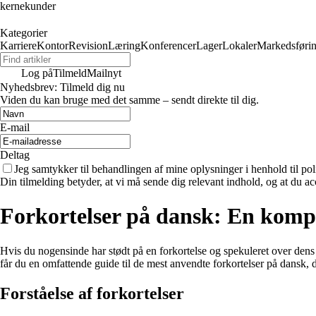
kernekunder
Kategorier
Karriere
Kontor
Revision
Læring
Konferencer
Lager
Lokaler
Markedsføri
Log på
Tilmeld
Mailnyt
Nyhedsbrev: Tilmeld dig nu
Viden du kan bruge med det samme – sendt direkte til dig.
E-mail
Deltag
Jeg samtykker til behandlingen af mine oplysninger i henhold til pol
Din tilmelding betyder, at vi må sende dig relevant indhold, og at du ac
Forkortelser på dansk: En komple
Hvis du nogensinde har stødt på en forkortelse og spekuleret over dens b
får du en omfattende guide til de mest anvendte forkortelser på dansk, 
Forståelse af forkortelser