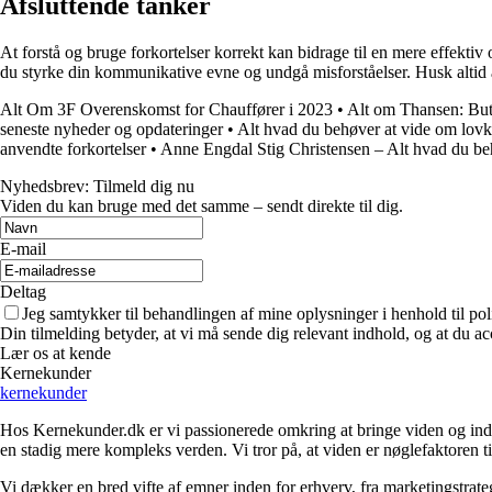
Afsluttende tanker
At forstå og bruge forkortelser korrekt kan bidrage til en mere effekt
du styrke din kommunikative evne og undgå misforståelser. Husk altid at 
Alt Om 3F Overenskomst for Chauffører i 2023
•
Alt om Thansen: Buti
seneste nyheder og opdateringer
•
Alt hvad du behøver at vide om lovkr
anvendte forkortelser
•
Anne Engdal Stig Christensen – Alt hvad du b
Nyhedsbrev: Tilmeld dig nu
Viden du kan bruge med det samme – sendt direkte til dig.
E-mail
Deltag
Jeg samtykker til behandlingen af mine oplysninger i henhold til pol
Din tilmelding betyder, at vi må sende dig relevant indhold, og at du ac
Lær os at kende
Kernekunder
kernekunder
Hos Kernekunder.dk er vi passionerede omkring at bringe viden og indsi
en stadig mere kompleks verden. Vi tror på, at viden er nøglefaktoren til
Vi dækker en bred vifte af emner inden for erhverv, fra marketingstrate