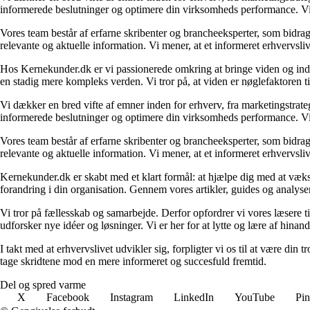
informerede beslutninger og optimere din virksomheds performance. Vi s
Vores team består af erfarne skribenter og brancheeksperter, som bidrag
relevante og aktuelle information. Vi mener, at et informeret erhvervsli
Hos Kernekunder.dk er vi passionerede omkring at bringe viden og indsi
en stadig mere kompleks verden. Vi tror på, at viden er nøglefaktoren til
Vi dækker en bred vifte af emner inden for erhverv, fra marketingstrate
informerede beslutninger og optimere din virksomheds performance. Vi s
Vores team består af erfarne skribenter og brancheeksperter, som bidrag
relevante og aktuelle information. Vi mener, at et informeret erhvervsli
Kernekunder.dk er skabt med et klart formål: at hjælpe dig med at vækst
forandring i din organisation. Gennem vores artikler, guides og analyser 
Vi tror på fællesskab og samarbejde. Derfor opfordrer vi vores læsere ti
udforsker nye idéer og løsninger. Vi er her for at lytte og lære af hinan
I takt med at erhvervslivet udvikler sig, forpligter vi os til at være 
tage skridtene mod en mere informeret og succesfuld fremtid.
Del og spred varme
X
Facebook
Instagram
LinkedIn
YouTube
Pin