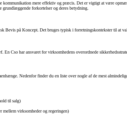
gøre kommunikation mere effektiv og præcis. Det er vigtigt at være opmæ
de grundlæggende forkortelser og deres betydning.
ansk Bevis på Koncept. Det bruges typisk i forretningskontekster til at va
hef. En Cso har ansvaret for virksomhedens overordnede sikkerhedsstrat
mmenhænge. Nedenfor finder du en liste over nogle af de mest almindelig
ld til salg)
er mellem virksomheder og regeringen)