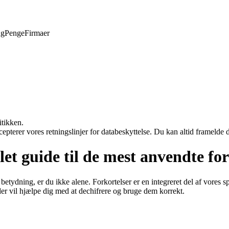
ng
Penge
Firmaer
itikken.
cepterer vores retningslinjer for databeskyttelse. Du kan altid framelde
t guide til de mest anvendte for
etydning, er du ikke alene. Forkortelser er en integreret del af vores sp
der vil hjælpe dig med at dechifrere og bruge dem korrekt.