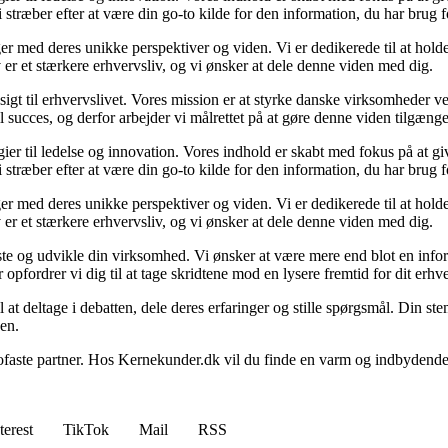
træber efter at være din go-to kilde for den information, du har brug 
er med deres unikke perspektiver og viden. Vi er dedikerede til at holde
v er et stærkere erhvervsliv, og vi ønsker at dele denne viden med dig.
gt til erhvervslivet. Vores mission er at styrke danske virksomheder ve
 succes, og derfor arbejder vi målrettet på at gøre denne viden tilgængel
gier til ledelse og innovation. Vores indhold er skabt med fokus på at g
træber efter at være din go-to kilde for den information, du har brug 
er med deres unikke perspektiver og viden. Vi er dedikerede til at holde
v er et stærkere erhvervsliv, og vi ønsker at dele denne viden med dig.
e og udvikle din virksomhed. Vi ønsker at være mere end blot en informa
opfordrer vi dig til at tage skridtene mod en lysere fremtid for dit erhve
l at deltage i debatten, dele deres erfaringer og stille spørgsmål. Din s
den.
din trofaste partner. Hos Kernekunder.dk vil du finde en varm og indbyd
terest
TikTok
Mail
RSS