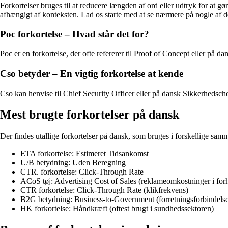
Forkortelser bruges til at reducere længden af ord eller udtryk for at 
afhængigt af konteksten. Lad os starte med at se nærmere på nogle af 
Poc forkortelse – Hvad står det for?
Poc er en forkortelse, der ofte refererer til Proof of Concept eller på d
Cso betyder – En vigtig forkortelse at kende
Cso kan henvise til Chief Security Officer eller på dansk Sikkerhedsc
Mest brugte forkortelser på dansk
Der findes utallige forkortelser på dansk, som bruges i forskellige sa
ETA forkortelse: Estimeret Tidsankomst
U/B betydning: Uden Beregning
CTR. forkortelse: Click-Through Rate
ACoS tøj: Advertising Cost of Sales (reklameomkostninger i forho
CTR forkortelse: Click-Through Rate (klikfrekvens)
B2G betydning: Business-to-Government (forretningsforbindels
HK forkortelse: Håndkræft (oftest brugt i sundhedssektoren)